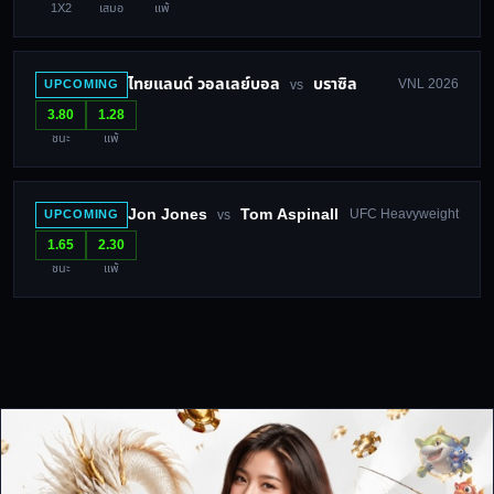
1X2
เสมอ
แพ้
ไทยแลนด์ วอลเลย์บอล
บราซิล
VNL 2026
UPCOMING
vs
3.80
1.28
ชนะ
แพ้
Jon Jones
Tom Aspinall
UFC Heavyweight
UPCOMING
vs
1.65
2.30
ชนะ
แพ้