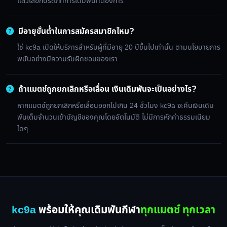
แล้วเลือกประเภทการเดิมพันที่ต้องการ
มีอายุขั้นต่ำในการสมัครสมาชิกไหม?
ใช่ kc9a เปิดให้บริการสำหรับผู้ที่มีอายุ 20 ปีขึ้นไปเท่านั้น ตามนโยบายการ
พนันอย่างมีความรับผิดชอบของเรา
ถ้าแมตช์ถูกยกเลิกหรือเลื่อน เงินเดิมพันจะเป็นอย่างไร?
หากแมตช์ถูกยกเลิกหรือเลื่อนออกไปเกิน 24 ชั่วโมง kc9a จะคืนเงินเดิม
พันเต็มจำนวนเข้าบัญชีของคุณโดยอัตโนมัติ ไม่มีการหักค่าธรรมเนียม
ใดๆ
kc9a
พร้อมให้คุณเดิมพันกีฬา
ทุกแมตช์ ทุกเวลา