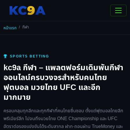
กีฬา
หน้าแรก
SPORTS BETTING
kc9a กีฬา – แพลตฟอร์มเดิมพันกีฬา
ออนไลน์ครบวงจรสำหรับคนไทย
ฟุตบอล มวยไทย UFC และอีก
มากมาย
ครอบคลุมทุกลีกและทุกกีฬาที่คนไทยชื่นชอบ ตั้งแต่ฟุตบอลไทยลีก
พรีเมียร์ลีก ไปจนถึงมวยไทย ONE Championship และ UFC
อัตราต่อรองแข่งขันได้ระดับสากล ฝาก-ถอนผ่าน TrueMoney และ