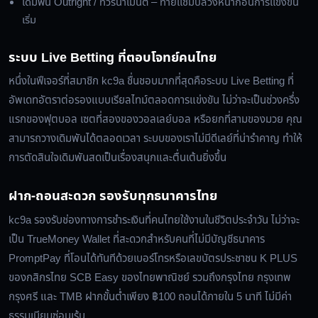
เดิมพัน Outright / ทัวร์นาเมนต์ – ทายแชมป์ล่วงหน้าก่อนการแข่งขัน
เริ่ม
ระบบ Live Betting ที่ตอบโจทย์คนไทย
หนึ่งในฟีเจอร์ที่สมาชิก kc9a ชื่นชอบมากที่สุดคือระบบ Live Betting ที่
อัพเดทอัตราต่อรองแบบเรียลไทม์ตลอดการแข่งขัน ไม่ว่าจะเป็นช่วงครึ่ง
แรกของฟุตบอล เซตที่สองของวอลเลย์บอล หรือยกที่สามของมวย คุณ
สามารถวางเดิมพันได้ตลอดเวลา ระบบของเราไม่มีดีเลย์ที่น่ารำคาญ ทำให้
การตัดสินใจเดิมพันสดเป็นเรื่องสนุกและตื่นเต้นยิ่งขึ้น
ฝาก-ถอนสะดวก รองรับทุกธนาคารไทย
kc9a รองรับช่องทางการชำระเงินที่คนไทยใช้งานในชีวิตประจำวัน ไม่ว่าจะ
เป็น TrueMoney Wallet ที่สะดวกสำหรับคนที่ไม่มีบัญชีธนาคาร
PromptPay ที่โอนได้ทันทีด้วยเบอร์โทรหรือเลขบัตรประชาชน K PLUS
ของกสิกรไทย SCB Easy ของไทยพาณิชย์ รวมถึงกรุงไทย กรุงเทพ
กรุงศรี และ TMB ฝากขั้นต่ำเพียง ฿100 ถอนได้ภายใน 5 นาที ไม่มีค่า
ธรรมเนียมซ่อนเร้น