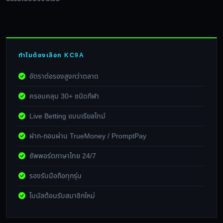
ทำไมต้องเลือก KC9A
อัตราต่อรองสูงกว่าตลาด
ครอบคลุม 30+ ชนิดกีฬา
Live Betting แบบเรียลไทม์
ฝาก-ถอนผ่าน TrueMoney / PromptPay
ซัพพอร์ตภาษาไทย 24/7
รองรับมือถือทุกรุ่น
โบนัสต้อนรับสมาชิกใหม่