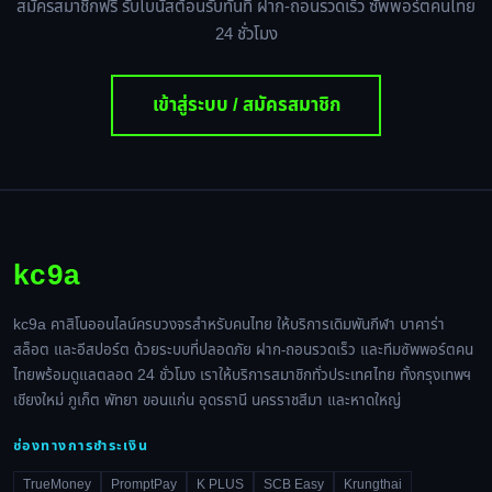
สมัครสมาชิกฟรี รับโบนัสต้อนรับทันที ฝาก-ถอนรวดเร็ว ซัพพอร์ตคนไทย
24 ชั่วโมง
เข้าสู่ระบบ / สมัครสมาชิก
kc9a
kc9a คาสิโนออนไลน์ครบวงจรสำหรับคนไทย ให้บริการเดิมพันกีฬา บาคาร่า
สล็อต และอีสปอร์ต ด้วยระบบที่ปลอดภัย ฝาก-ถอนรวดเร็ว และทีมซัพพอร์ตคน
ไทยพร้อมดูแลตลอด 24 ชั่วโมง เราให้บริการสมาชิกทั่วประเทศไทย ทั้งกรุงเทพฯ
เชียงใหม่ ภูเก็ต พัทยา ขอนแก่น อุดรธานี นครราชสีมา และหาดใหญ่
ช่องทางการชำระเงิน
TrueMoney
PromptPay
K PLUS
SCB Easy
Krungthai