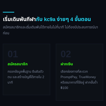
เริ่มเดิมพันกีฬา
กับ kc9a ง่ายๆ 4 ขั้นตอน
สมัครสมาชิกและเริ่มเดิมพันได้ภายในไม่กี่นาที ไม่ต้องมีประสบการณ์มา
ก่อน
01
02
สมัครสมาชิก
ฝากเงิน
กรอกข้อมูลพื้นฐาน ยืนยันตัว
เลือกช่องทางที่สะดวก
ตน และสร้างบัญชีได้ภายใน 2
PromptPay, TrueMoney
นาที
หรือธนาคารที่ใช้อยู่ ฝากขั้นต่ำ
฿100