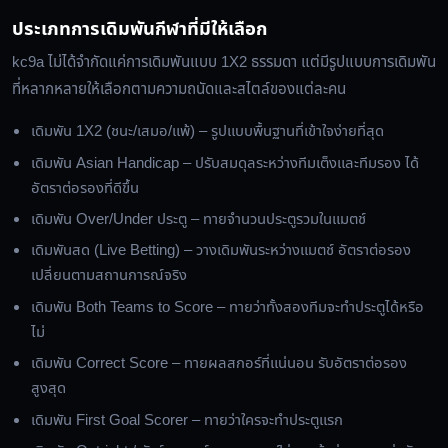
ประเภทการเดิมพันกีฬาที่มีให้เลือก
kc9a ไม่ได้จำกัดแค่การเดิมพันแบบ 1X2 ธรรมดา แต่มีรูปแบบการเดิมพัน
ที่หลากหลายให้เลือกตามความถนัดและสไตล์ของแต่ละคน
เดิมพัน 1X2 (ชนะ/เสมอ/แพ้) – รูปแบบพื้นฐานที่เข้าใจง่ายที่สุด
เดิมพัน Asian Handicap – ปรับสมดุลระหว่างทีมเต็งและทีมรอง ได้
อัตราต่อรองที่ดีขึ้น
เดิมพัน Over/Under ประตู – ทายจำนวนประตูรวมในแมตช์
เดิมพันสด (Live Betting) – วางเดิมพันระหว่างแมตช์ อัตราต่อรอง
เปลี่ยนตามสถานการณ์จริง
เดิมพัน Both Teams to Score – ทายว่าทั้งสองทีมจะทำประตูได้หรือ
ไม่
เดิมพัน Correct Score – ทายผลสกอร์ที่แน่นอน รับอัตราต่อรอง
สูงสุด
เดิมพัน First Goal Scorer – ทายว่าใครจะทำประตูแรก