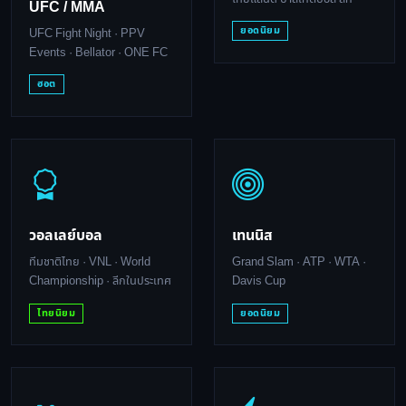
UFC / MMA
ยอดนิยม
UFC Fight Night · PPV
Events · Bellator · ONE FC
ฮอต
วอลเลย์บอล
เทนนิส
ทีมชาติไทย · VNL · World
Grand Slam · ATP · WTA ·
Championship · ลีกในประเทศ
Davis Cup
ไทยนิยม
ยอดนิยม