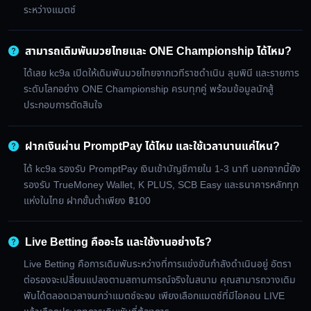
ระหว่างแมตช์
สามารถเดิมพันมวยไทยและ ONE Championship ได้ไหม?
ได้เลย kc9a เปิดให้เดิมพันมวยไทยจากเวทีราชดำเนิน ลุมพินี และรายการ
ระดับโลกอย่าง ONE Championship ครบทุกคู่ พร้อมข้อมูลนักสู้
ประกอบการตัดสินใจ
ฝากเงินผ่าน PromptPay ได้ไหม และใช้เวลานานแค่ไหน?
ได้ kc9a รองรับ PromptPay เงินเข้าบัญชีภายใน 1-3 นาที นอกจากนี้ยัง
รองรับ TrueMoney Wallet, K PLUS, SCB Easy และธนาคารหลักทุก
แห่งในไทย ฝากขั้นต่ำเพียง ฿100
Live Betting คืออะไร และใช้งานอย่างไร?
Live Betting คือการเดิมพันระหว่างที่การแข่งขันกำลังดำเนินอยู่ อัตรา
ต่อรองจะเปลี่ยนแปลงตามสถานการณ์จริงในสนาม คุณสามารถวางเดิม
พันได้ตลอดเวลาจนกว่าแมตช์จะจบ เพียงเลือกแมตช์ที่มีไอคอน LIVE